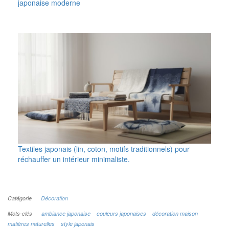
japonaise moderne
Textiles japonais (lin, coton, motifs traditionnels) pour
réchauffer un intérieur minimaliste.
Catégorie
Décoration
Mots-clés
ambiance japonaise
couleurs japonaises
décoration maison
matières naturelles
style japonais