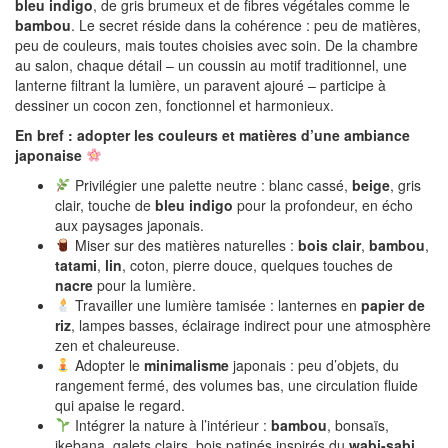
bleu indigo
, de gris brumeux et de fibres végétales comme le
bambou
. Le secret réside dans la cohérence : peu de matières,
peu de couleurs, mais toutes choisies avec soin. De la chambre
au salon, chaque détail – un coussin au motif traditionnel, une
lanterne filtrant la lumière, un paravent ajouré – participe à
dessiner un cocon zen, fonctionnel et harmonieux.
En bref : adopter les couleurs et matières d’une ambiance
japonaise
Privilégier une palette neutre : blanc cassé,
beige
, gris
clair, touche de
bleu indigo
pour la profondeur, en écho
aux paysages japonais.
Miser sur des matières naturelles :
bois clair
,
bambou
,
tatami
,
lin
, coton, pierre douce, quelques touches de
nacre
pour la lumière.
Travailler une lumière tamisée : lanternes en
papier de
riz
, lampes basses, éclairage indirect pour une atmosphère
zen et chaleureuse.
Adopter le
minimalisme
japonais : peu d’objets, du
rangement fermé, des volumes bas, une circulation fluide
qui apaise le regard.
Intégrer la nature à l’intérieur :
bambou
, bonsaïs,
ikebana, galets clairs, bois patinés inspirés du
wabi-sabi