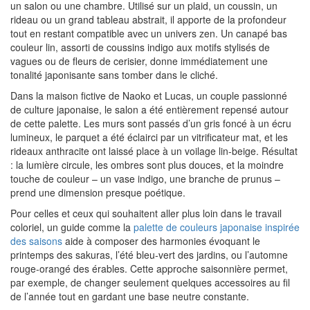
un salon ou une chambre. Utilisé sur un plaid, un coussin, un
rideau ou un grand tableau abstrait, il apporte de la profondeur
tout en restant compatible avec un univers zen. Un canapé bas
couleur lin, assorti de coussins indigo aux motifs stylisés de
vagues ou de fleurs de cerisier, donne immédiatement une
tonalité japonisante sans tomber dans le cliché.
Dans la maison fictive de Naoko et Lucas, un couple passionné
de culture japonaise, le salon a été entièrement repensé autour
de cette palette. Les murs sont passés d’un gris foncé à un écru
lumineux, le parquet a été éclairci par un vitrificateur mat, et les
rideaux anthracite ont laissé place à un voilage lin-beige. Résultat
: la lumière circule, les ombres sont plus douces, et la moindre
touche de couleur – un vase indigo, une branche de prunus –
prend une dimension presque poétique.
Pour celles et ceux qui souhaitent aller plus loin dans le travail
coloriel, un guide comme la
palette de couleurs japonaise inspirée
des saisons
aide à composer des harmonies évoquant le
printemps des sakuras, l’été bleu-vert des jardins, ou l’automne
rouge-orangé des érables. Cette approche saisonnière permet,
par exemple, de changer seulement quelques accessoires au fil
de l’année tout en gardant une base neutre constante.