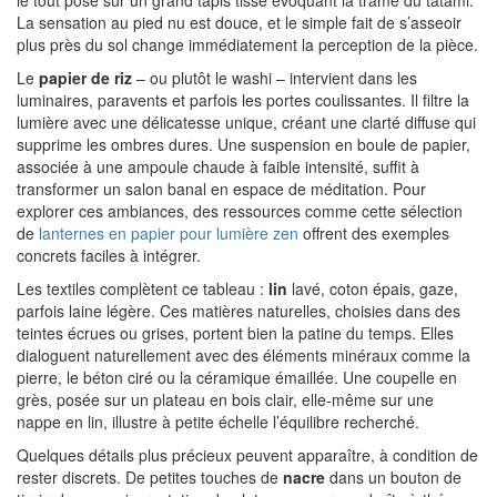
le tout posé sur un grand tapis tissé évoquant la trame du tatami.
La sensation au pied nu est douce, et le simple fait de s’asseoir
plus près du sol change immédiatement la perception de la pièce.
Le
papier de riz
– ou plutôt le washi – intervient dans les
luminaires, paravents et parfois les portes coulissantes. Il filtre la
lumière avec une délicatesse unique, créant une clarté diffuse qui
supprime les ombres dures. Une suspension en boule de papier,
associée à une ampoule chaude à faible intensité, suffit à
transformer un salon banal en espace de méditation. Pour
explorer ces ambiances, des ressources comme cette sélection
de
lanternes en papier pour lumière zen
offrent des exemples
concrets faciles à intégrer.
Les textiles complètent ce tableau :
lin
lavé, coton épais, gaze,
parfois laine légère. Ces matières naturelles, choisies dans des
teintes écrues ou grises, portent bien la patine du temps. Elles
dialoguent naturellement avec des éléments minéraux comme la
pierre, le béton ciré ou la céramique émaillée. Une coupelle en
grès, posée sur un plateau en bois clair, elle-même sur une
nappe en lin, illustre à petite échelle l’équilibre recherché.
Quelques détails plus précieux peuvent apparaître, à condition de
rester discrets. De petites touches de
nacre
dans un bouton de