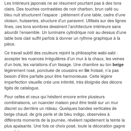
Les intérieurs japonais ne se résument pourtant pas à des tons
clairs. Des touches contrastées de noir charbon, brun café ou
bleu nuit structurent l’espace : piètement d’une table, cadre d’une
cloison, huisseries, structure d’un paravent. Utilisés sur des lignes
fines, ces tons sombres dessinent l’architecture intérieure sans
alourdir l’ensemble. Un luminaire cylindrique noir au-dessus d’une
table bois clair suffit parfois à donner un rythme graphique à la
pièce.
Ce travail subtil des couleurs rejoint la philosophie wabi-sabi :
accepter les nuances irrégulières d’un mur à la chaux, les veines
d’un bois, les variations d’un tissage. Une chambre au ton
beige
légèrement rosé, ponctuée de coussins en
lin
froissé, n’a pas
besoin d’être parfaite pour être harmonieuse. Cette légère
imperfection visuelle crée une intimité, très éloignée des décors
figés de catalogue.
Pour celles et ceux qui hésitent encore entre plusieurs
combinaisons, un nuancier maison peut être testé sur un mur
discret ou derrière un rideau. Quelques bandes verticales de
beige chaud, de gris perle et de bleu indigo, observées à
différents moments de la journée, révèlent rapidement la teinte la
plus apaisante. Une fois ce choix posé, toute la décoration gagne