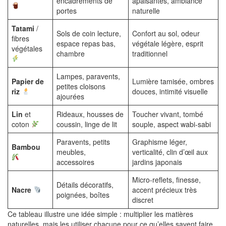
encadrements de
apaisantes, ambiance
portes
naturelle
Tatami
/
Sols de coin lecture,
Confort au sol, odeur
fibres
espace repas bas,
végétale légère, esprit
végétales
chambre
traditionnel
Lampes, paravents,
Papier de
Lumière tamisée, ombres
petites cloisons
riz
douces, intimité visuelle
ajourées
Lin
et
Rideaux, housses de
Toucher vivant, tombé
coton
coussin, linge de lit
souple, aspect wabi-sabi
Paravents, petits
Graphisme léger,
Bambou
meubles,
verticalité, clin d’œil aux
accessoires
jardins japonais
Micro-reflets, finesse,
Détails décoratifs,
Nacre
accent précieux très
poignées, boîtes
discret
Ce tableau illustre une idée simple : multiplier les matières
naturelles, mais les utiliser chacune pour ce qu’elles savent faire