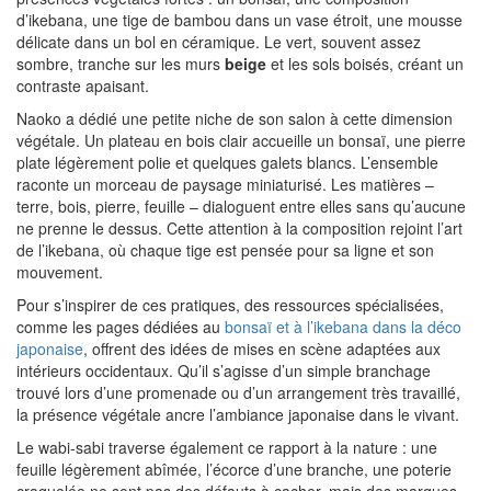
d’ikebana, une tige de bambou dans un vase étroit, une mousse
délicate dans un bol en céramique. Le vert, souvent assez
sombre, tranche sur les murs
beige
et les sols boisés, créant un
contraste apaisant.
Naoko a dédié une petite niche de son salon à cette dimension
végétale. Un plateau en bois clair accueille un bonsaï, une pierre
plate légèrement polie et quelques galets blancs. L’ensemble
raconte un morceau de paysage miniaturisé. Les matières –
terre, bois, pierre, feuille – dialoguent entre elles sans qu’aucune
ne prenne le dessus. Cette attention à la composition rejoint l’art
de l’ikebana, où chaque tige est pensée pour sa ligne et son
mouvement.
Pour s’inspirer de ces pratiques, des ressources spécialisées,
comme les pages dédiées au
bonsaï et à l’ikebana dans la déco
japonaise
, offrent des idées de mises en scène adaptées aux
intérieurs occidentaux. Qu’il s’agisse d’un simple branchage
trouvé lors d’une promenade ou d’un arrangement très travaillé,
la présence végétale ancre l’ambiance japonaise dans le vivant.
Le wabi-sabi traverse également ce rapport à la nature : une
feuille légèrement abîmée, l’écorce d’une branche, une poterie