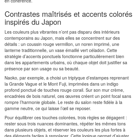
en cohérence.
Contrastes maîtrisés et accents colorés
inspirés du Japon
Les couleurs plus vibrantes n’ont pas disparu des intérieurs
contemporains au Japon, mais elles se concentrent sur des
détails : un coussin rouge vermillon, un noren imprimé, une
lanterne traditionnelle, un vase émaillé vert céladon. Cette
stratégie d’accents ponctuels fonctionne particulièrement bien
dans les appartements urbains, où chaque objet doit justifier sa
présence par son usage ou sa beauté.
Naoko, par exemple, a choisi un triptyque d’estampes reprenant
la Grande Vague et le Mont Fuji, imprimées dans un indigo
profond ponctué de touches rouge corail. Sur son mur crème,
encadrées de bois naturel, ces œuvres créent un point focal sans
rompre l’harmonie globale. Le reste du salon reste fidèle à la
gamme neutre, ce qui laisse l’œil se reposer.
Pour équilibrer ces touches colorées, trois règles se dégagent :
rester sous trois nuances dominantes, répéter les mêmes tons
dans plusieurs objets, et réserver les couleurs les plus fortes à
des éléments faciles à remplacer. Cette logique permet d’ajuster