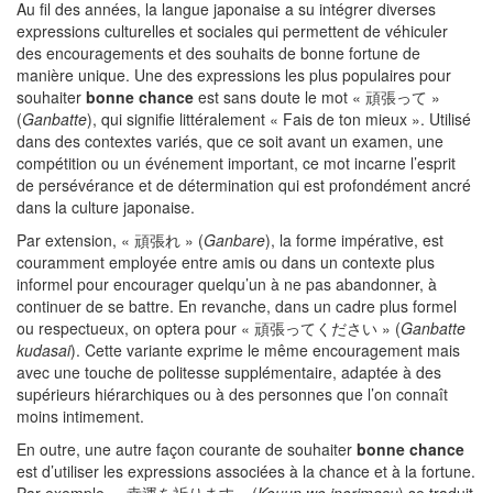
Au fil des années, la langue japonaise a su intégrer diverses
expressions culturelles et sociales qui permettent de véhiculer
des encouragements et des souhaits de bonne fortune de
manière unique. Une des expressions les plus populaires pour
souhaiter
bonne chance
est sans doute le mot « 頑張って »
(
Ganbatte
), qui signifie littéralement « Fais de ton mieux ». Utilisé
dans des contextes variés, que ce soit avant un examen, une
compétition ou un événement important, ce mot incarne l’esprit
de persévérance et de détermination qui est profondément ancré
dans la culture japonaise.
Par extension, « 頑張れ » (
Ganbare
), la forme impérative, est
couramment employée entre amis ou dans un contexte plus
informel pour encourager quelqu’un à ne pas abandonner, à
continuer de se battre. En revanche, dans un cadre plus formel
ou respectueux, on optera pour « 頑張ってください » (
Ganbatte
kudasai
). Cette variante exprime le même encouragement mais
avec une touche de politesse supplémentaire, adaptée à des
supérieurs hiérarchiques ou à des personnes que l’on connaît
moins intimement.
En outre, une autre façon courante de souhaiter
bonne chance
est d’utiliser les expressions associées à la chance et à la fortune.