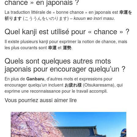
chance » en japonais ?
La traduction littérale de « bonne chance » en japonais est
幸運を
祈ります
(こううんをいのります) –
kouun wo inori masu
.
Quel kanji est utilisé pour « chance » ?
Il existe plusieurs kanji pour exprimer la notion de chance, mais
les plus courants sont
幸運
et
運勢
.
Quels sont quelques autres mots
japonais pour encourager quelqu’un ?
En plus de
Ganbaru
, d’autres mots et expressions pour
encourager quelqu’un incluent
お疲れ様
(Otsukaresama), qui
exprime une reconnaissance pour le travail accompli.
Vous pourriez aussi aimer lire