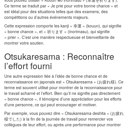
vous pouvez utiliser « Kouun wo inorimasu » (幸運を祈ります).
Ce terme se traduit par « Je prie pour votre bonne chance » et
est idéal pour des situations telles que des examens, des
compétitions ou d’autres événements majeurs.
Cette expression comporte les kanji « 幸運 » (kouun), qui signifie
« bonne chance », et « 祈ります » (inorimasu), qui signifie
« prier ». C’est une manière respectueuse et bienveillante de
montrer votre soutien.
Otsukaresama : Reconnaître
l’effort fourni
Une autre expression liée à l’idée de bonne chance et de
reconnaissance en japonais est « Otsukaresama » (お疲れ様). Ce
terme est souvent utilisé pour montrer de la reconnaissance pour
le travail acharné et l’effort. Bien qu’il ne signifie pas directement
« bonne chance », il témoigne d’une appréciation pour les efforts
d’une personne, ce qui peut encourager et motiver.
Par exemple, vous pouvez dire « Otsukaresama deshita » (お疲れ
様でした) à la fin de la journée de travail pour remercier vos
collègues de leur effort, ou après une performance pour montrer