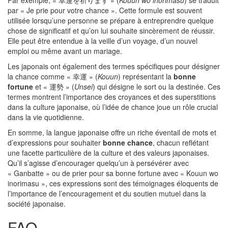
Par exemple, « 幸運を祈ります » (
Kouun wo inorimasu
) se traduit
par « Je prie pour votre chance ». Cette formule est souvent
utilisée lorsqu’une personne se prépare à entreprendre quelque
chose de significatif et qu’on lui souhaite sincèrement de réussir.
Elle peut être entendue à la veille d’un voyage, d’un nouvel
emploi ou même avant un mariage.
Les japonais ont également des termes spécifiques pour désigner
la chance comme « 幸運 » (
Kouun
) représentant la
bonne
fortune
et « 運勢 » (
Unsei
) qui désigne le sort ou la destinée. Ces
termes montrent l’importance des croyances et des superstitions
dans la culture japonaise, où l’idée de chance joue un rôle crucial
dans la vie quotidienne.
En somme, la langue japonaise offre un riche éventail de mots et
d’expressions pour souhaiter
bonne chance
, chacun reflétant
une facette particulière de la culture et des valeurs japonaises.
Qu’il s’agisse d’encourager quelqu’un à persévérer avec
« Ganbatte » ou de prier pour sa bonne fortune avec « Kouun wo
inorimasu », ces expressions sont des témoignages éloquents de
l’importance de l’encouragement et du soutien mutuel dans la
société japonaise.
FAQ