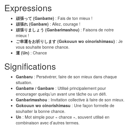
Expressions
頑張って (Ganbatte)
: Fais de ton mieux !
頑張れ (Ganbare)
: Allez, courage !
頑張りましょう (Ganbarimashou)
: Faisons de notre
mieux !
ご幸運をお祈りします (Gokouun wo oinorishimasu)
: Je
vous souhaite bonne chance.
運 (Un)
: Chance
Significations
Ganbaru
: Persévérer, faire de son mieux dans chaque
situation.
Ganbatte / Ganbare
: Utilisé principalement pour
encourager quelqu’un avant une tâche ou un défi.
Ganbarimashou
: Invitation collective à faire de son mieux.
Gokouun wo oinorishimasu
: Une façon formelle de
souhaiter la bonne chance.
Un
: Mot simple pour « chance », souvent utilisé en
combinaison avec d’autres termes.